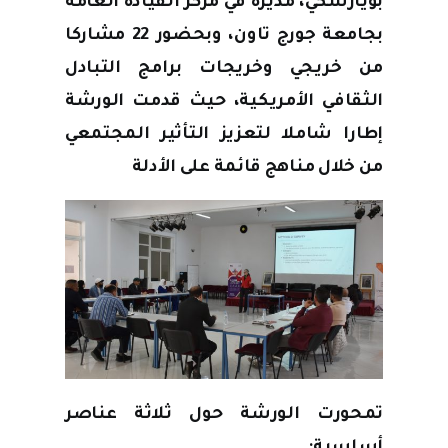
بويارسكي، مديرة في مركز القيادة العامة
بجامعة جورج تاون، وبحضور 22 مشاركا
من خريجي وخريجات برامج التبادل
الثقافي الأمريكية، حيث قدمت الورشة
إطارا شاملا لتعزيز التأثير المجتمعي
من خلال مناهج قائمة على الأدلة
تمحورت الورشة حول ثلاثة عناصر