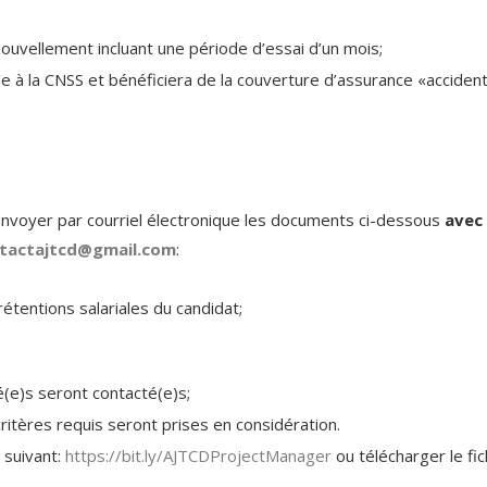
;
ouvellement incluant une période d’essai d’un mois;
/e à la CNSS et bénéficiera de la couverture d’assurance «acciden
envoyer par courriel électronique les documents ci-dessous
avec
tactajtcd@gmail.com
:
;
rétentions salariales du candidat;
(e)s seront contacté(e)s;
ritères requis seront prises en considération.
n suivant:
https://bit.ly/AJTCDProjectManager
ou télécharger le fic