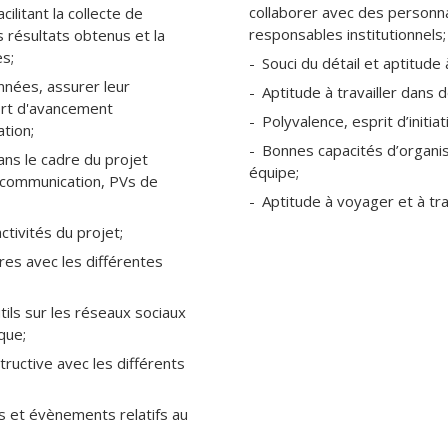
collaborer avec des personn
cilitant la collecte de
responsables institutionnels;
es résultats obtenus et la
es;
Souci du détail et aptitude a
nnées, assurer leur
Aptitude à travailler dans 
ort d'avancement
Polyvalence, esprit d’initiat
ation;
Bonnes capacités d’organisa
ns le cadre du projet
équipe;
e communication, PVs de
Aptitude à voyager et à tr
ctivités du projet;
res avec les différentes
tils sur les réseaux sociaux
que;
tructive avec les différents
s et évènements relatifs au