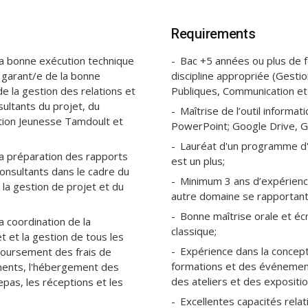
Requirements
la bonne exécution technique
Bac +5 années ou plus de f
la garant/e de la bonne
discipline appropriée (Gesti
de la gestion des relations et
Publiques, Communication et 
ultants du projet, du
Maîtrise de l’outil informat
tion Jeunesse Tamdoult et
PowerPoint; Google Drive, G
Lauréat d'un programme d
la préparation des rapports
est un plus;
consultants dans le cadre du
Minimum 3 ans d’expérience
 la gestion de projet et du
autre domaine se rapportan
Bonne maîtrise orale et écri
a coordination de la
classique;
t et la gestion de tous les
Expérience dans la concept
boursement des frais de
formations et des événemen
ements, l'hébergement des
des ateliers et des expositi
epas, les réceptions et les
Excellentes capacités relat